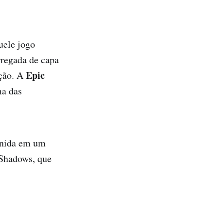
uele jogo
rregada de capa
Epic
pção. A
ma das
eunida em um
 Shadows, que