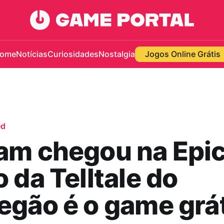
ome
Notícias
Curiosidades
Nostalgia
Jogos Online Grátis
ed
am chegou na Epic
 da Telltale do
gão é o game grát