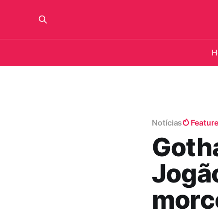
H
Notícias
Featur
Goth
Jogão
morce