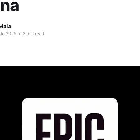
na
 Maia
 de 2026
•
2 min read