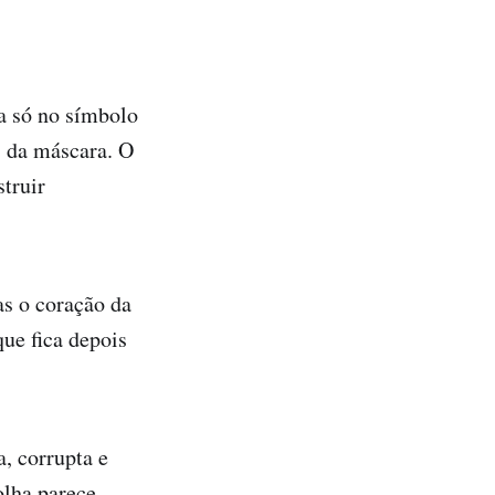
da só no símbolo
 da máscara. O
truir
as o coração da
que fica depois
, corrupta e
olha parece