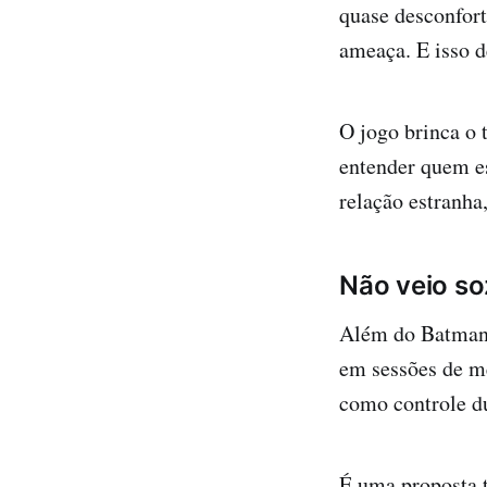
quase desconfor
ameaça. E isso d
O jogo brinca o 
entender quem e
relação estranha
Não veio so
Além do Batman,
em sessões de me
como controle du
É uma proposta t