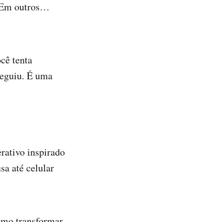
. Em outros…
ocê tenta
seguiu. É uma
rativo inspirado
sa até celular
como transformar