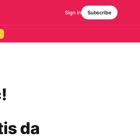
Sign in
Subscribe
!
is da