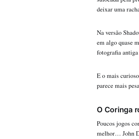
deixar uma rach
Na versão Shadow
em algo quase me
fotografia antig
E o mais curioso
parece mais pesa
O Coringa r
Poucos jogos con
melhor… John Do