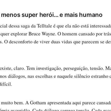
menos super herói… e mais humano
cial dessa saga da Telltale é que ela não está interessa
 quer explorar Bruce Wayne. O homem cansado por trás
s. O desconforto de viver duas vidas que parecem se des
xiste, claro. Tem investigação, perseguição, tensão. M
 nos diálogos, nas escolhas e naquele silêncio estranho 
ifícil.
o muito bem. A Gotham apresentada aqui parece cansada
ópria escuridão. Cada diálogo carrega tensão. Cada esc