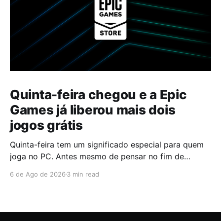
Quinta-feira chegou e a Epic
Games já liberou mais dois
jogos grátis
Quinta-feira tem um significado especial para quem
joga no PC. Antes mesmo de pensar no fim de
semana, muita gente já abre a Epic Games Store para
6 de Ago de 2026
3 min read
descobrir quais serão os próximos jogos a entrar na
biblioteca. Desta vez, a plataforma apostou em uma
dupla que segue caminhos completamente
diferentes,