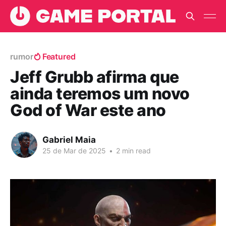
rumor
Featured
Jeff Grubb afirma que
ainda teremos um novo
God of War este ano
Gabriel Maia
25 de Mar de 2025
•
2 min read