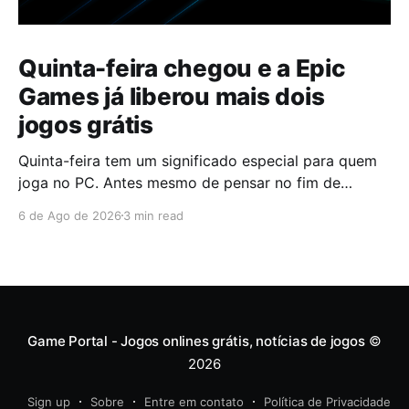
Quinta-feira chegou e a Epic
Games já liberou mais dois
jogos grátis
Quinta-feira tem um significado especial para quem
joga no PC. Antes mesmo de pensar no fim de
semana, muita gente já abre a Epic Games Store para
6 de Ago de 2026
3 min read
descobrir quais serão os próximos jogos a entrar na
biblioteca. Desta vez, a plataforma apostou em uma
dupla que segue caminhos completamente
diferentes,
Game Portal - Jogos onlines grátis, notícias de jogos
©
2026
Sign up
Sobre
Entre em contato
Política de Privacidade