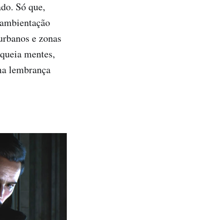
ado. Só que,
A ambientação
 urbanos e zonas
oqueia mentes,
ma lembrança