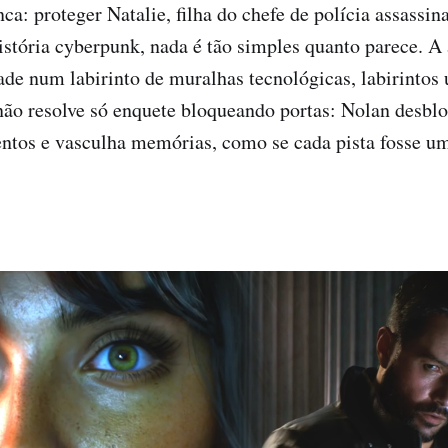
ca: proteger Natalie, filha do chefe de polícia assassin
stória cyberpunk, nada é tão simples quanto parece. 
ade num labirinto de muralhas tecnológicas, labirintos
não resolve só enquete bloqueando portas: Nolan desbl
ntos e vasculha memórias, como se cada pista fosse u