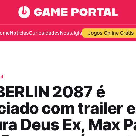
ome
Notícias
Curiosidades
Nostalgia
Jogos Online Grátis
ed
BERLIN 2087 é
iado com trailer e
ra Deus Ex, Max 