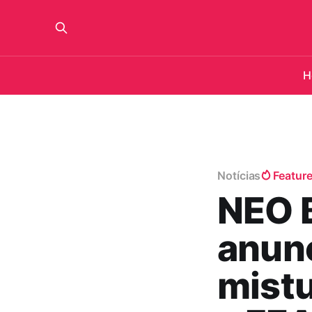
H
Notícias
Featur
NEO 
anunc
mistu