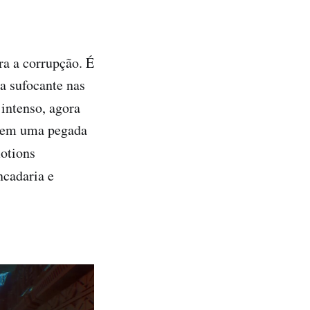
a a corrupção. É
a sufocante nas
intenso, agora
 tem uma pegada
otions
ncadaria e