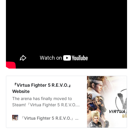
『Virtua Fighter 5 R.E.V.O.』
Website
The arena has finally moved to
Steam!『Virtua Fighter 5 R.E.V.O.』
Releasing on January 28, 2025
『Virtua Fighter 5 R.E.V.O.』Website